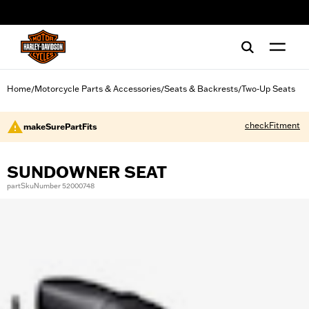
web accessibility
Home
Motorcycle Parts & Accessories
Seats & Backrests
Two-Up Seats
/
/
/
checkFitment
makeSurePartFits
SUNDOWNER SEAT
partSkuNumber 52000748