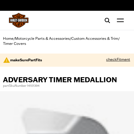
web accessibility
Home
Motorcycle Parts & Accessories
Custom Accessories & Trim
/
/
/
Timer Covers
checkFitment
makeSurePartFits
ADVERSARY TIMER MEDALLION
partSkuNumber 14101394