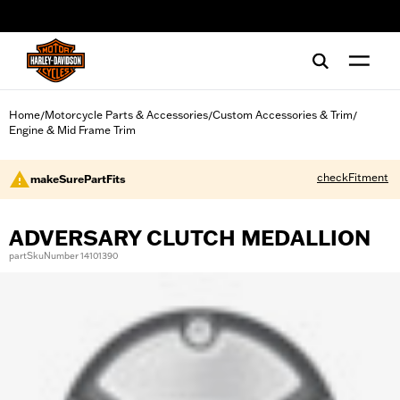
web accessibility
Home
Motorcycle Parts & Accessories
Custom Accessories & Trim
/
/
/
Engine & Mid Frame Trim
checkFitment
makeSurePartFits
ADVERSARY CLUTCH MEDALLION
partSkuNumber 14101390