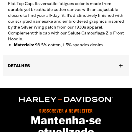
Flat Top Cap. Its versatile fatigues color is made from
durable yet breathable cotton canvas with an adjustable
closure to find your all-day fit. It’s distinctively finished with
our scripted namesake and embroidered graphics inspired
by the Silver Wing patch from our 1930s apparel.
Complement this cap with our Salute Camouflage Zip Front
Hoodie.
Materials
:
98.5% cotton, 1.5% spandex denim.
DETALHES
Gender:
Women
WARRANTY:
2 year limited warranty - Go to
www.h-
d.com/warranty
for full details
Origin:
Imported
SUBSCREVER A NEWSLETTER
Mantenha-se
atualizado