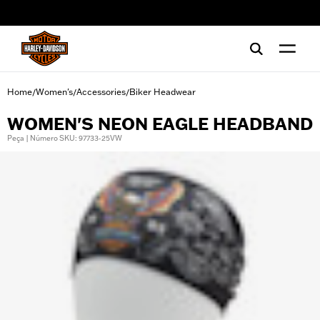
web accessibility
Home
Women's
Accessories
Biker Headwear
/
/
/
WOMEN'S NEON EAGLE HEADBAND
Peça | Número SKU: 97733-25VW