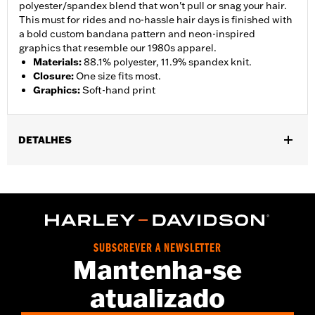
polyester/spandex blend that won't pull or snag your hair.
This must for rides and no-hassle hair days is finished with
a bold custom bandana pattern and neon-inspired
graphics that resemble our 1980s apparel.
Materials
:
88.1% polyester, 11.9% spandex knit.
Closure
:
One size fits most.
Graphics
:
Soft-hand print
DETALHES
Gender:
Women
WARRANTY:
2 year limited warranty – Go to
www.h-
d.com/warranty
for full details
Origin:
Imported
SUBSCREVER A NEWSLETTER
Mantenha-se
atualizado