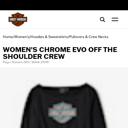
web accessibility
Home
Women's
Hoodies & Sweatshirts
Pullovers & Crew Necks
/
/
/
WOMEN'S CHROME EVO OFF THE
SHOULDER CREW
Peça | Número SKU: 96418-25VW