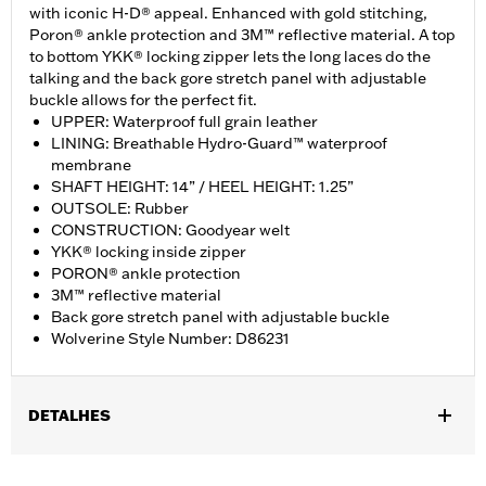
with iconic H-D® appeal. Enhanced with gold stitching,
Poron® ankle protection and 3M™ reflective material. A top
to bottom YKK® locking zipper lets the long laces do the
talking and the back gore stretch panel with adjustable
buckle allows for the perfect fit.
UPPER: Waterproof full grain leather
LINING: Breathable Hydro-Guard™ waterproof
membrane
SHAFT HEIGHT: 14” / HEEL HEIGHT: 1.25”
OUTSOLE: Rubber
CONSTRUCTION: Goodyear welt
YKK® locking inside zipper
PORON® ankle protection
3M™ reflective material
Back gore stretch panel with adjustable buckle
Wolverine Style Number: D86231
DETALHES
Gender:
Women