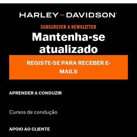
WARRANTY:
Wolverine Worldwide Manufacturer Warranty – Go
to
www.h-d.com/warranty
for full details
Origin:
Imported
Dimension Description:
SHAFT HEIGHT: 14” / HEEL HEIGHT:
SUBSCREVER A NEWSLETTER
1.25”
Mantenha-se
atualizado
REGISTE-SE PARA RECEBER E-
MAILS
APRENDER A CONDUZIR
Cursos de condução
APOIO AO CLIENTE