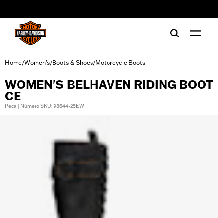
web accessibility
Home
Women's
Boots & Shoes
Motorcycle Boots
/
/
/
WOMEN'S BELHAVEN RIDING BOOT
CE
Peça | Número SKU: 98644-25EW