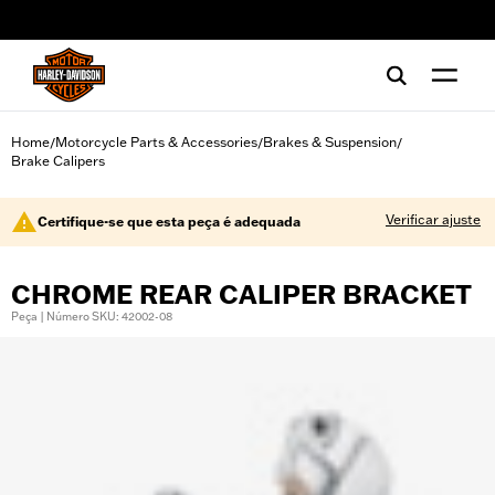
web accessibility
Home
Motorcycle Parts & Accessories
Brakes & Suspension
/
/
/
Brake Calipers
Verificar ajuste
Certifique-se que esta peça é adequada
CHROME REAR CALIPER BRACKET
Peça | Número SKU: 42002-08