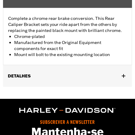
Complete a chrome rear brake conversion. This Rear
Caliper Bracket sets your ride apart from the others by
replacing the painted black mount with brilliant chrome.
Chrome-plated
Manufactured from the Original Equipment
components for exact fit
Mount will bolt to the existing mounting location
DETALHES
Fits '08-'17 Dyna® models.
Installation Instructions
Position On Bike:
Rear
Sold In Units:
Each
In the Box:
Mounting bracket only
SUBSCREVER A NEWSLETTER
WARRANTY:
1 year limited warranty – Go to
www.h-
Mantenha-se
d.com/warranty
for full details