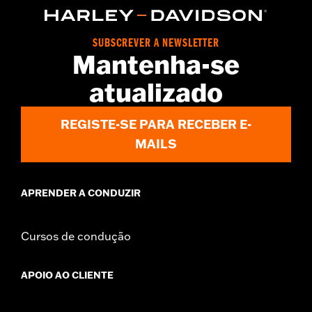
Sold In Units:
Each
In the Box:
10 allen hole plugs
WARRANTY:
1 year limited warranty – Go to
www.h-
SUBSCREVER A NEWSLETTER
Mantenha-se
d.com/warranty
for full details
atualizado
REGISTE-SE PARA RECEBER E-
MAILS
APRENDER A CONDUZIR
Cursos de condução
APOIO AO CLIENTE