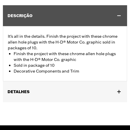
DESCRIÇÃO
It's all in the details. Finish the project with these chrome
allen hole plugs with the H-D® Motor Co. graphic sold in
packages of 10.
Finish the project with these chrome allen hole plugs
with the H-D® Motor Co. graphic
Sold in package of 10
Decorative Components and Trim
DETALHES
Universal Fitment.
Collection:
Harley-Davidson Motor Co.
Diameter:
0.312
Material Diameter UOM:
Inches