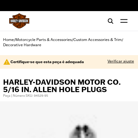
web accessibility
Home
Motorcycle Parts & Accessories
Custom Accessories & Trim
/
/
/
Decorative Hardware
Verificar ajuste
Certifique-se que esta peça é adequada
HARLEY-DAVIDSON MOTOR CO.
5/16 IN. ALLEN HOLE PLUGS
Peça | Número SKU: 94529-95