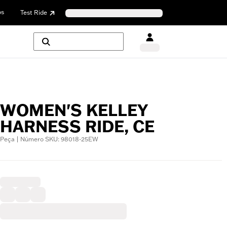
os
Test Ride
WOMEN'S KELLEY
HARNESS RIDE, CE
Peça | Número SKU: 98018-25EW