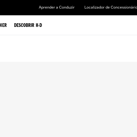
Aprender a Conduzir
Localizador de Concessionári
HER
DESCOBRIR H-D