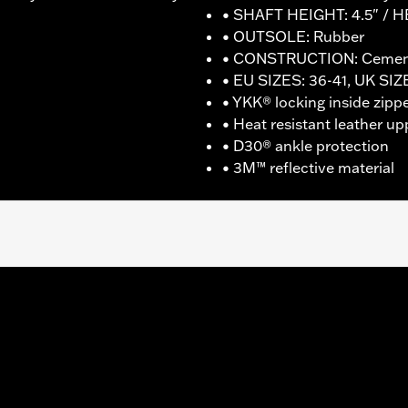
• SHAFT HEIGHT: 4.5" / H
• OUTSOLE: Rubber
• CONSTRUCTION: Ceme
• EU SIZES: 36-41, UK SIZE
• YKK® locking inside zipp
• Heat resistant leather up
• D30® ankle protection
• 3M™ reflective material
nufacturer Warranty � Go to
www.h-d.com/warranty
for fu
T: 4.5" / HEEL HEIGHT: 1.5"