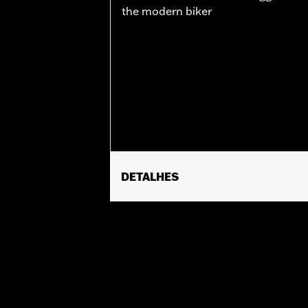
the modern biker
DETALHES
Gender:
Women
WARRANTY:
Wolverine Worldwide Ma
Origin:
Imported
Dimension Description:
SHAFT HEIGH