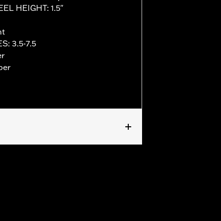
EEL HEIGHT: 1.5"
nt
S: 3.5-7.5
er
per
ll details