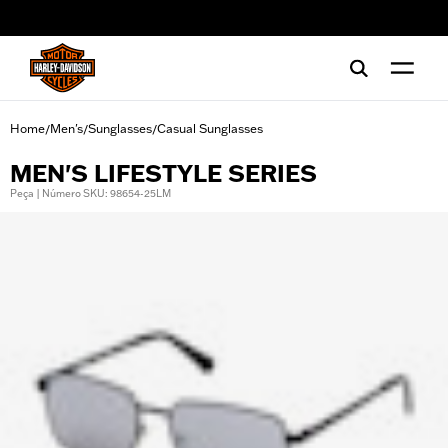
web accessibility
Home
Men's
Sunglasses
Casual Sunglasses
/
/
/
MEN'S LIFESTYLE SERIES
Peça | Número SKU: 98654-25LM