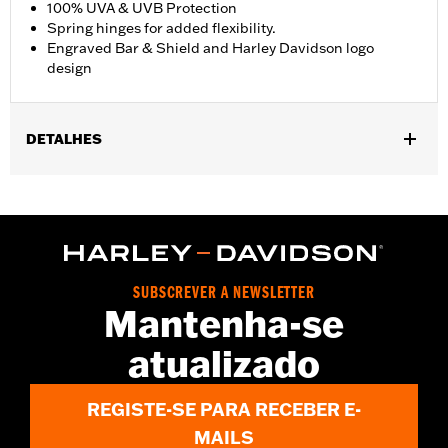
100% UVA & UVB Protection
Spring hinges for added flexibility.
Engraved Bar & Shield and Harley Davidson logo
design
DETALHES
Gender:
Men
,
Functional Features:
100% UV Protection
UVB protection
WARRANTY:
2 year limited warranty – Go to
www.h-
d.com/warranty
for full details
Origin:
Imported
SUBSCREVER A NEWSLETTER
Mantenha-se
atualizado
REGISTE-SE PARA RECEBER E-
MAILS