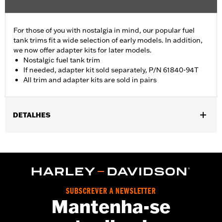
For those of you with nostalgia in mind, our popular fuel
tank trims fit a wide selection of early models. In addition,
we now offer adapter kits for later models.
Nostalgic fuel tank trim
If needed, adapter kit sold separately, P/N 61840-94T
All trim and adapter kits are sold in pairs
DETALHES
Fits '55-'56 FL models.
Sold In Units:
Pair
In the Box:
2 fuel tank nameplates
WARRANTY:
1 year limited warranty – Go to
www.h-
d.com/warranty
for full details
SUBSCREVER A NEWSLETTER
Mantenha-se