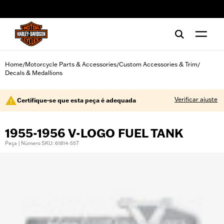
web accessibility
Home
Motorcycle Parts & Accessories
Custom Accessories & Trim
/
/
/
Decals & Medallions
Verificar ajuste
Certifique-se que esta peça é adequada
1955-1956 V-LOGO FUEL TANK
Peça | Número SKU: 61814-55T