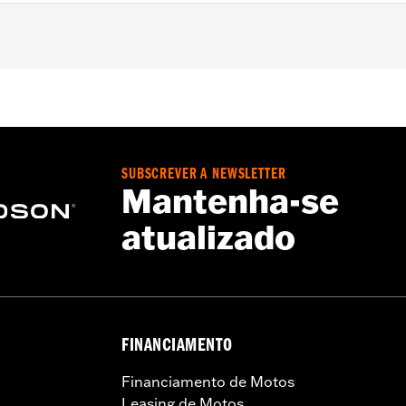
h areas near engine, pipes and more
SUBSCREVER A NEWSLETTER
Mantenha-se
atualizado
FINANCIAMENTO
Financiamento de Motos
Leasing de Motos