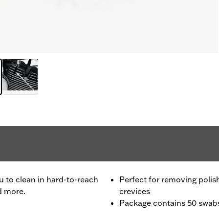
ou to clean in hard-to-reach
Perfect for removing polis
d more.
crevices
Package contains 50 swab