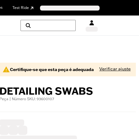
os
Test Ride
Verificar ajuste
Certifique-se que esta peça é adequada
DETAILING SWABS
Peça | Número SKU: 93600107