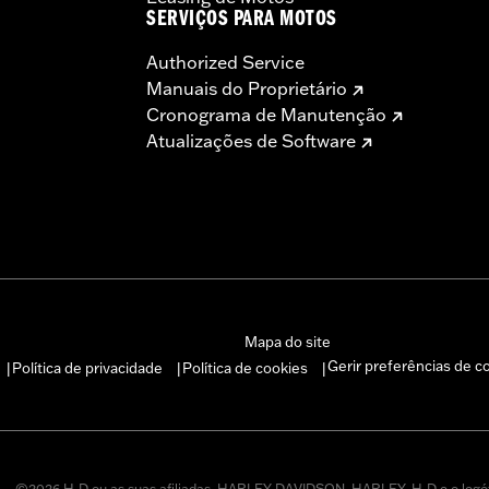
SERVIÇOS PARA MOTOS
Authorized Service
Manuais do Proprietário
Cronograma de Manutenção
Atualizações de Software
Mapa do site
Gerir preferências de c
Política de privacidade
Política de cookies
|
|
|
©2026 H-D ou as suas afiliadas. HARLEY-DAVIDSON, HARLEY, H-D e o logó