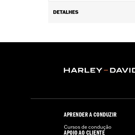
DETALHES
Universal Fitment.
Recommended Usage:
Hard-to-reac
Sold In Units:
Each
In the Box:
50 swabs
APRENDER A CONDUZIR
Cursos de condução
APOIO AO CLIENTE