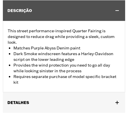
DESCRIÇÃO
This street performance-inspired Quarter Fairing is
designed to reduce drag while providing a sleek, custom
look.
Matches Purple Abyss Denim paint
Dark Smoke windscreen features a Harley-Davidson
script on the lower leading edge
Provides the wind protection you need to go all day
while looking sinister in the process
Requires separate purchase of model specific bracket
kit
DETALHES
Fits '18-later FXBB and FXLR, '20-later FXLRS, FXST, '21-later
FXBBS and '26-later FXD models. Requires separate purchase
of model specific bracket kit. FXBB models require separate