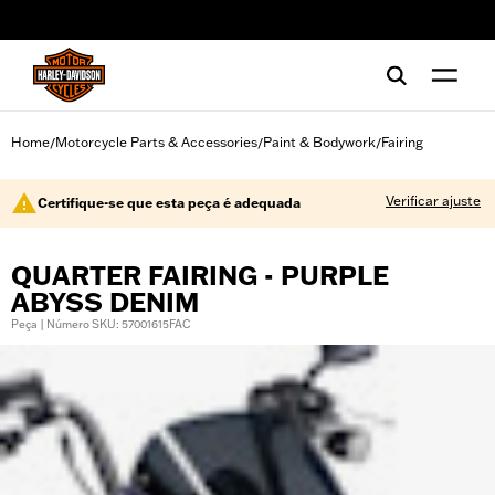
web accessibility
Home
Motorcycle Parts & Accessories
Paint & Bodywork
Fairing
/
/
/
Verificar ajuste
Certifique-se que esta peça é adequada
QUARTER FAIRING - PURPLE
ABYSS DENIM
Peça | Número SKU: 57001615FAC