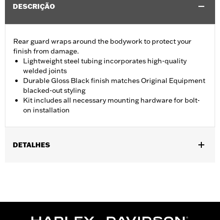
DESCRIÇÃO
Rear guard wraps around the bodywork to protect your
finish from damage.
Lightweight steel tubing incorporates high-quality
welded joints
Durable Gloss Black finish matches Original Equipment
blacked-out styling
Kit includes all necessary mounting hardware for bolt-
on installation
DETALHES
Fits '09-'25 Trike models (except FLRT and '23-later FLTRT).
Installation Instructions
Sold In Units:
Each
In the Box:
Rear guard and all necessary mounting hardware for
bolt-on installation