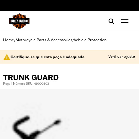
web accessibility
Home
Motorcycle Parts & Accessories
Vehicle Protection
/
/
Verificar ajuste
Certifique-se que esta peça é adequada
TRUNK GUARD
Peça | Número SKU: 49000303