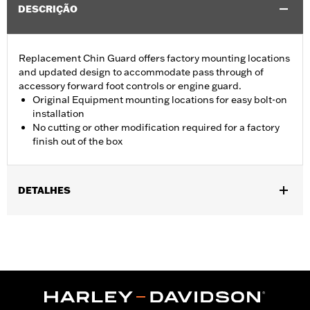
DESCRIÇÃO
Replacement Chin Guard offers factory mounting locations
and updated design to accommodate pass through of
accessory forward foot controls or engine guard.
Original Equipment mounting locations for easy bolt-on
installation
No cutting or other modification required for a factory
finish out of the box
DETALHES
Fits '22-later RH975 and '23-later RH975S models.
Installation Instructions
Sold In Units:
Each
In the Box:
Left and right chin guards and installation
instructions