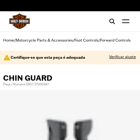
web accessibility
Home
Motorcycle Parts & Accessories
Foot Controls
Forward Controls
/
/
/
Verificar ajuste
Certifique-se que esta peça é adequada
CHIN GUARD
Peça | Número SKU: 57200347