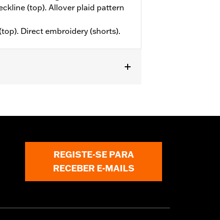
eckline (top). Allover plaid pattern
(top). Direct embroidery (shorts).
REGISTE-SE PARA
RECEBER E-MAILS