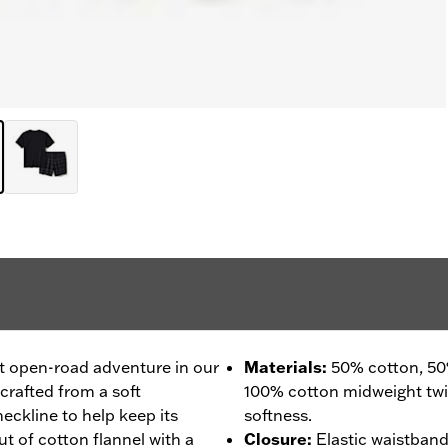
t open-road adventure in our
Materials
:
50% cotton, 50
crafted from a soft
100% cotton midweight twill
eckline to help keep its
softness.
ut of cotton flannel with a
Closure
:
Elastic waistband