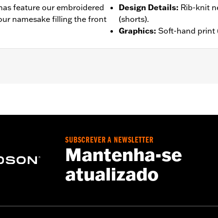
mas feature our embroidered
Design Details
:
Rib-knit n
our namesake filling the front
(shorts).
Graphics
:
Soft-hand print 
– Go to
www.h-d.com/warranty
for full details
SUBSCREVER A NEWSLETTER
Mantenha-se
atualizado