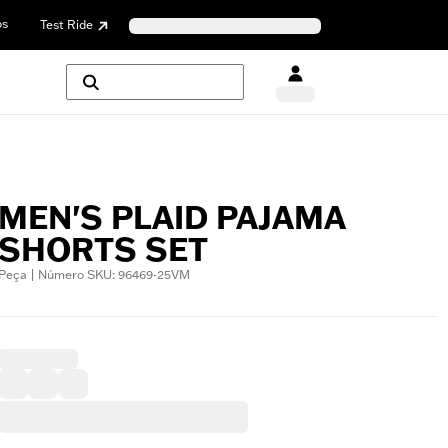
os
Test Ride
MEN'S PLAID PAJAMA
SHORTS SET
Peça | Número SKU: 96469-25VM