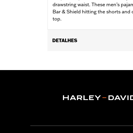
drawstring waist. These men’s paja
Bar & Shield hitting the shorts and 
top.
DETALHES
Gender:
Men
WARRANTY:
2 year limited warranty 
Origin:
Imported