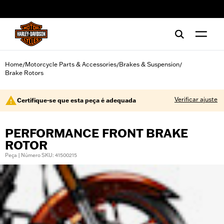
web accessibility
Home
Motorcycle Parts & Accessories
Brakes & Suspension
/
/
/
Brake Rotors
Verificar ajuste
Certifique-se que esta peça é adequada
PERFORMANCE FRONT BRAKE
ROTOR
Peça | Número SKU: 41500215