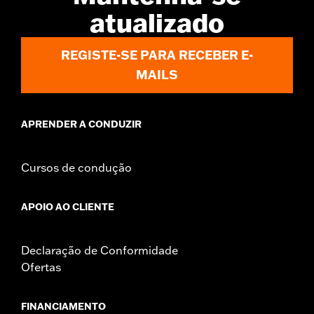
Position On Bike:
Front
atualizado
Side of Bike:
Left or Right
Sold In Units:
Each
Material:
Steel
REGISTE-SE PARA RECEBER E-
In the Box:
Rotor, installation hardware and installation
MAILS
instructions
APRENDER A CONDUZIR
Cursos de condução
APOIO AO CLIENTE
Declaração de Conformidade
Ofertas
FINANCIAMENTO