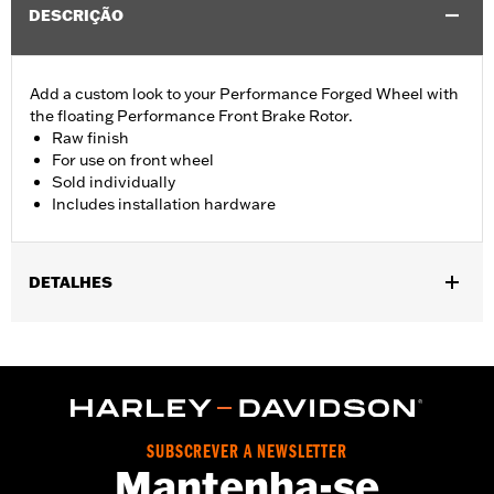
DESCRIÇÃO
Add a custom look to your Performance Forged Wheel with
the floating Performance Front Brake Rotor.
Raw finish
For use on front wheel
Sold individually
Includes installation hardware
DETALHES
Fits '23-later FLHXSE and FLTRXSE and '24-later FLTRXSTSE
models equipped with Performance Forged Front Wheels (P/N
43300955, 43300956, or 43300964). Fits on ’24-later FLHX and
FLTRX models equipped with inverted forks. Fits '26-later
Touring models equipped with inverted forks and Performance
Forged Front Wheels.
SUBSCREVER A NEWSLETTER
Installation Instructions
Mantenha-se