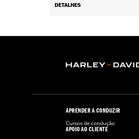
DETALHES
Fits '04-'13 XL models.
Installation Instructions
Position On Bike:
Front
Sold In Units:
Pair
In the Box:
One set of brake pads
APRENDER A CONDUZIR
Cursos de condução
APOIO AO CLIENTE