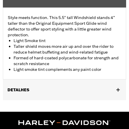
Style meets function. This 5.5" tall Windshield stands 4”
taller than the Original Equipment Sport Glide wind
deflector to offer sport styling with a little greater wind
protection.
Light Smoke tint
Taller shield moves more air up and over the rider to
reduce helmet buffeting and wind-related fatigue
Formed of hard-coated polycarbonate for strength and
scratch resistance
Light smoke tint complements any paint color
DETALHES
Fits '18-'24 FLSB models.
Sold In Units:
Each
Material:
Hard-coated Polycarbonate
Width:
16 Inches