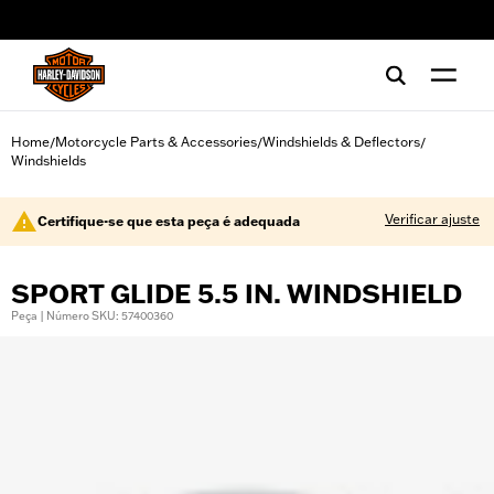
web accessibility
Home
Motorcycle Parts & Accessories
Windshields & Deflectors
/
/
/
Windshields
Verificar ajuste
Certifique-se que esta peça é adequada
SPORT GLIDE 5.5 IN. WINDSHIELD
Peça | Número SKU: 57400360