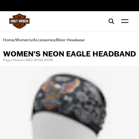
web accessibility
Home
Women's
Accessories
Biker Headwear
/
/
/
WOMEN'S NEON EAGLE HEADBAND
Peça | Número SKU: 97733-25VW