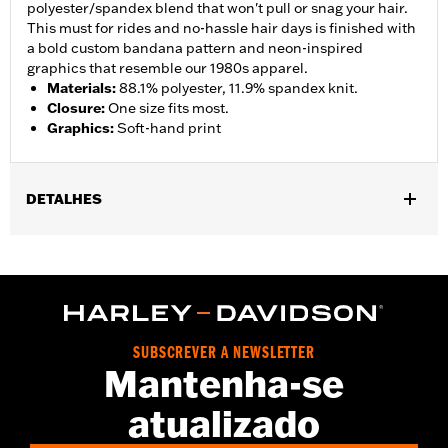
polyester/spandex blend that won't pull or snag your hair.
This must for rides and no-hassle hair days is finished with
a bold custom bandana pattern and neon-inspired
graphics that resemble our 1980s apparel.
Materials
:
88.1% polyester, 11.9% spandex knit.
Closure
:
One size fits most.
Graphics
:
Soft-hand print
DETALHES
Gender:
Women
WARRANTY:
2 year limited warranty – Go to
www.h-
d.com/warranty
for full details
Origin:
Imported
SUBSCREVER A NEWSLETTER
Mantenha-se
atualizado