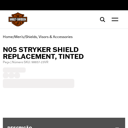
web accessibility
Home
Men's
Shields, Visors & Accessories
/
/
N05 STRYKER SHIELD
REPLACEMENT, TINTED
Peça | Número SKU: 98657-23VR