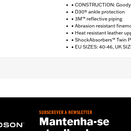
• CONSTRUCTION: Goodye
• D30® ankle protection
• 3M™ reflective piping
• Abrasion resistant finem
• Heat resistant leather up
• ShockAbsorbers™ Twin P
• EU SIZES: 40-46, UK SIZ
nufacturer Warranty � Go to
www.h-d.com/warranty
for fu
T: 6" / HEEL HEIGHT: 1.5"
SUBSCREVER A NEWSLETTER
Mantenha-se