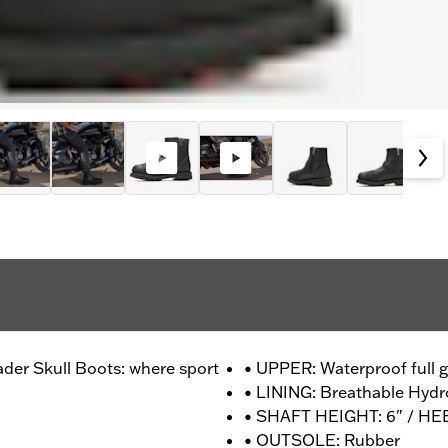
ader Skull Boots: where sport
• UPPER: Waterproof full g
• LINING: Breathable Hyd
• SHAFT HEIGHT: 6" / HEE
• OUTSOLE: Rubber