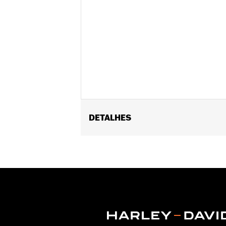
DETALHES
Gender:
Men
WARRANTY:
Wolverine Worldwide Ma
Origin:
Imported
Dimension Description:
SHAFT HEIGH