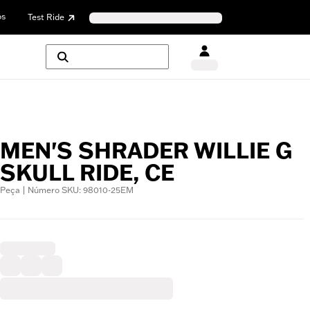
os
Test Ride
MEN'S SHRADER WILLIE G
SKULL RIDE, CE
Peça | Número SKU: 98010-25EM