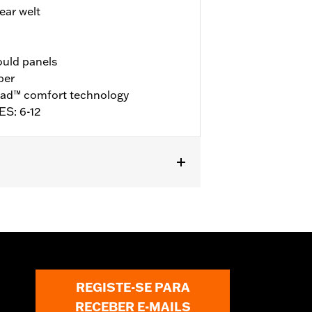
ar welt
ould panels
per
ad™ comfort technology
ES: 6-12
ll details
REGISTE-SE PARA
RECEBER E-MAILS