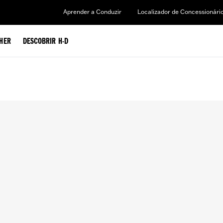
Aprender a Conduzir
Localizador de Concessionári
HER
DESCOBRIR H-D