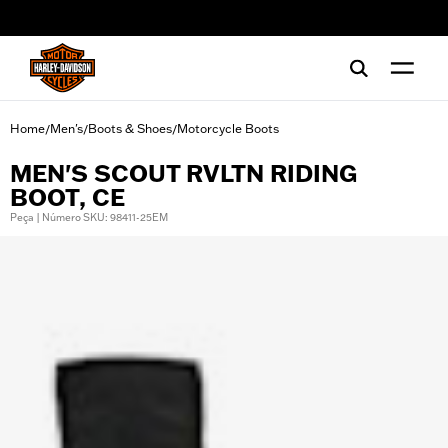
web accessibility
Home
Men's
Boots & Shoes
Motorcycle Boots
/
/
/
MEN'S SCOUT RVLTN RIDING
BOOT, CE
Peça | Número SKU: 98411-25EM