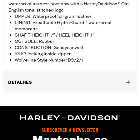
waterproof harness boot now with a HarleyDavidson® Old
English tonal stitched logo.
UPPER: Waterproof full grain leather
LINING: Breathable Hydro-Guard™ waterproof
membrane
SHAF T HEIGHT: 7” / HEEL HEIGHT: 1”
OUTSOLE: Rubber
CONSTRUCTION: Goodyear welt
YKK® locking inside zipper
Wolverine Style Number: D97271
DETALHES
Gender:
Men
WARRANTY:
Wolverine Worldwide Manufacturer Warranty – Go
to
www.h-d.com/warranty
for full details
Origin:
Imported
Dimension Description:
SHAFT HEIGHT: 7” / HEEL HEIGHT: 1”
SUBSCREVER A NEWSLETTER
Mantenha-se