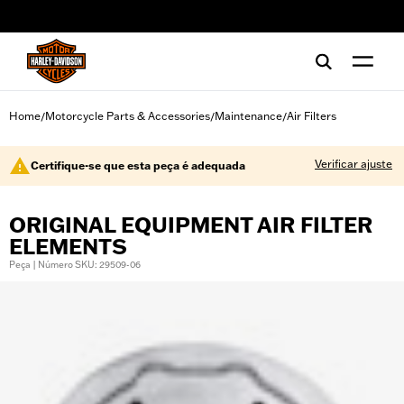
web accessibility
Home
Motorcycle Parts & Accessories
Maintenance
Air Filters
/
/
/
Verificar ajuste
Certifique-se que esta peça é adequada
ORIGINAL EQUIPMENT AIR FILTER
ELEMENTS
Peça | Número SKU: 29509-06