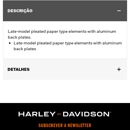
DESCRIÇÃO
Late-model pleated paper type elements with aluminum
back plates.
Late-model pleated paper type elements with aluminum
back plates
DETALHES
Fits '06-'10 FLHTCUSE models.
Sold In Units:
Each
In the Box:
Air filter only
WARRANTY:
1 year limited warranty – Go to
www.h-
d.com/warranty
for full details
SUBSCREVER A NEWSLETTER