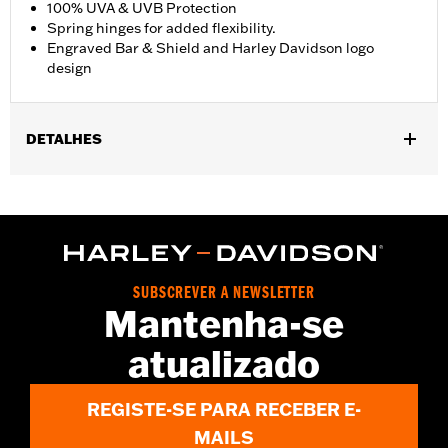
100% UVA & UVB Protection
Spring hinges for added flexibility.
Engraved Bar & Shield and Harley Davidson logo
design
DETALHES
Gender:
Men
,
Functional Features:
100% UV Protection
UVB protection
WARRANTY:
2 year limited warranty – Go to
www.h-
d.com/warranty
for full details
Origin:
Imported
SUBSCREVER A NEWSLETTER
Mantenha-se
atualizado
REGISTE-SE PARA RECEBER E-
MAILS