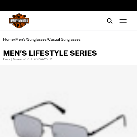
web accessibility
Home
Men's
Sunglasses
Casual Sunglasses
/
/
/
MEN'S LIFESTYLE SERIES
Peça | Número SKU: 98654-25LM