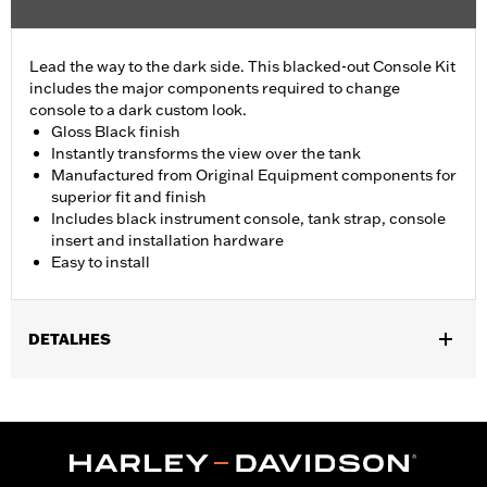
Lead the way to the dark side. This blacked-out Console Kit
includes the major components required to change
console to a dark custom look.
Gloss Black finish
Instantly transforms the view over the tank
Manufactured from Original Equipment components for
superior fit and finish
Includes black instrument console, tank strap, console
insert and installation hardware
Easy to install
DETALHES
Fits '18-later FLFB, FLFBS, and FLSB and '25-later FLSTFI
models.
Installation Instructions
Sold In Units:
Each