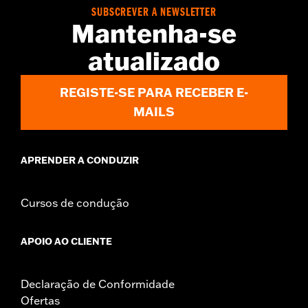
In the Box:
Black instrument console, tank strap, console insert
SUBSCREVER A NEWSLETTER
and installation hardware
Mantenha-se
WARRANTY:
1 year limited warranty – Go to
www.h-
d.com/warranty
for full details
atualizado
REGISTE-SE PARA RECEBER E-
MAILS
APRENDER A CONDUZIR
Cursos de condução
APOIO AO CLIENTE
Declaração de Conformidade
Ofertas