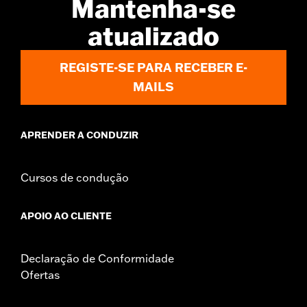
Mantenha-se
WARRANTY:
1 year limited warranty – Go to
www.h-
atualizado
d.com/warranty
for full details
REGISTE-SE PARA RECEBER E-
MAILS
APRENDER A CONDUZIR
Cursos de condução
APOIO AO CLIENTE
Declaração de Conformidade
Ofertas