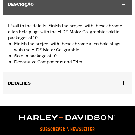
DESCRIÇÃO
It's all in the details. Finish the project with these chrome
allen hole plugs with the H-D® Motor Co. graphic sold in
packages of 10.
Finish the project with these chrome allen hole plugs
with the H-D® Motor Co. graphic
Sold in package of 10
Decorative Components and Trim
DETALHES
Universal Fitment.
Collection:
Harley-Davidson Motor Co.
Diameter:
0.312
Material Diameter UOM:
Inches
Sold In Units:
Each
SUBSCREVER A NEWSLETTER
In the Box:
10 allen hole plugs