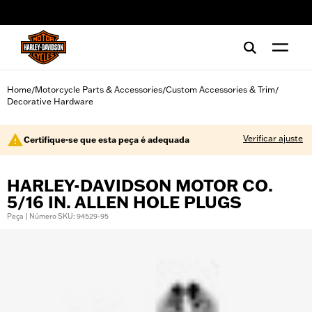
web accessibility
Home
Motorcycle Parts & Accessories
Custom Accessories & Trim
/
/
/
Decorative Hardware
Verificar ajuste
Certifique-se que esta peça é adequada
HARLEY-DAVIDSON MOTOR CO.
5/16 IN. ALLEN HOLE PLUGS
Peça | Número SKU: 94529-95