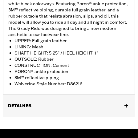
white block colorways. Featuring Poron® ankle protection,
3M™ reflective piping, durable full grain leather, and a
rubber outsole that resists abrasion, slips, and oil, this
model will allow you to ride all day and all night in comfort.
The Grady Ride was designed to bring a new modern
aesthetic to our footwear line.
UPPER: Full grain leather
LINING: Mesh
SHAFT HEIGHT: 5.25” / HEEL HEIGHT: 1”
OUTSOLE: Rubber
CONSTRUCTION: Cement
PORON® ankle protection
3M™ reflective piping
Wolverine Style Number: D86216
DETALHES
Gender:
Women
WARRANTY:
Wolverine Worldwide Manufacturer Warranty – Go
to
www.h-d.com/warranty
for full details