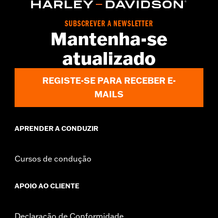
Origin:
Imported
Dimension Description:
SHAFT HEIGHT: 5.25” / HEEL HEIGHT:
SUBSCREVER A NEWSLETTER
1”
Mantenha-se
atualizado
REGISTE-SE PARA RECEBER E-
MAILS
APRENDER A CONDUZIR
Cursos de condução
APOIO AO CLIENTE
Declaração de Conformidade