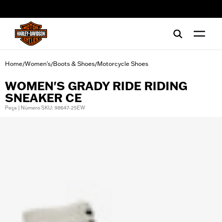
web accessibility
Home
Women's
Boots & Shoes
Motorcycle Shoes
/
/
/
WOMEN'S GRADY RIDE RIDING
SNEAKER CE
Peça | Número SKU: 98647-25EW