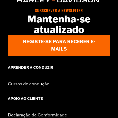
Sold In Units:
Each
In the Box:
Shifter peg and installation instructions
SUBSCREVER A NEWSLETTER
WARRANTY:
2 year limited warranty – Go to
www.h-
Mantenha-se
d.com/warranty
for full details
atualizado
REGISTE-SE PARA RECEBER E-
MAILS
APRENDER A CONDUZIR
Cursos de condução
APOIO AO CLIENTE
Declaração de Conformidade