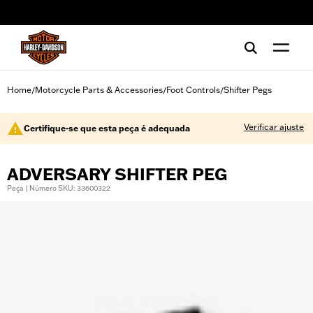
web accessibility
Home
Motorcycle Parts & Accessories
Foot Controls
Shifter Pegs
/
/
/
Verificar ajuste
Certifique-se que esta peça é adequada
ADVERSARY SHIFTER PEG
Peça | Número SKU: 33600322