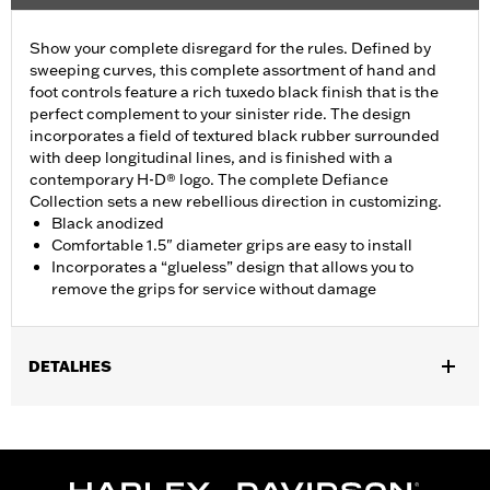
Show your complete disregard for the rules. Defined by
sweeping curves, this complete assortment of hand and
foot controls feature a rich tuxedo black finish that is the
perfect complement to your sinister ride. The design
incorporates a field of textured black rubber surrounded
with deep longitudinal lines, and is finished with a
contemporary H-D® logo. The complete Defiance
Collection sets a new rebellious direction in customizing.
Black anodized
Comfortable 1.5" diameter grips are easy to install
Incorporates a “glueless” design that allows you to
remove the grips for service without damage
DETALHES
Fits ’16-’17 Dyna FXDLS and ‘16-later Softail models, ’11-’12
FLSTSE, ’14-’15 FLSTNSE, ’13-’14 FXSBSE, ’16-’17 FXSE and ’08-
later Touring (except ’18-later FLTRXSE) and Trike models.
Installation Instructions