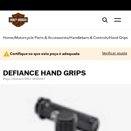
web accessibility
Home
Motorcycle Parts & Accessories
Handlebars & Controls
Hand Grips
/
/
/
Verificar ajuste
Certifique-se que esta peça é adequada
DEFIANCE HAND GRIPS
Peça | Número SKU: 56100157