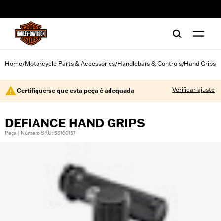
web accessibility
Home
Motorcycle Parts & Accessories
Handlebars & Controls
Hand Grips
/
/
/
Verificar ajuste
Certifique-se que esta peça é adequada
DEFIANCE HAND GRIPS
Peça | Número SKU: 56100157