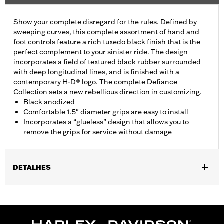
Show your complete disregard for the rules. Defined by
sweeping curves, this complete assortment of hand and
foot controls feature a rich tuxedo black finish that is the
perfect complement to your sinister ride. The design
incorporates a field of textured black rubber surrounded
with deep longitudinal lines, and is finished with a
contemporary H-D® logo. The complete Defiance
Collection sets a new rebellious direction in customizing.
Black anodized
Comfortable 1.5" diameter grips are easy to install
Incorporates a “glueless” design that allows you to
remove the grips for service without damage
DETALHES
Fits ’16-’17 Dyna FXDLS and ‘16-later Softail models, ’11-’12
FLSTSE, ’14-’15 FLSTNSE, ’13-’14 FXSBSE, ’16-’17 FXSE and ’08-
later Touring (except ’18-later FLTRXSE) and Trike models.
Installation Instructions