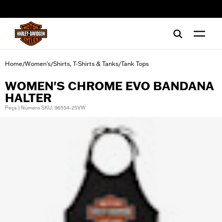
web accessibility
Home
Women's
Shirts, T-Shirts & Tanks
Tank Tops
/
/
/
WOMEN'S CHROME EVO BANDANA
HALTER
Peça | Número SKU: 96554-25VW