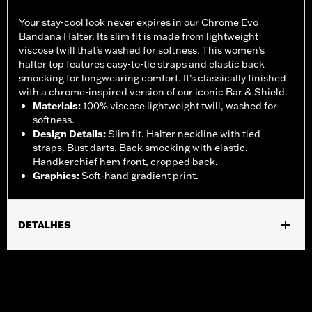
Your stay-cool look never expires in our Chrome Evo
Bandana Halter. Its slim fit is made from lightweight
viscose twill that’s washed for softness. This women’s
halter top features easy-to-tie straps and elastic back
smocking for longwearing comfort. It’s classically finished
with a chrome-inspired version of our iconic Bar & Shield.
Materials
:
100% viscose lightweight twill, washed for
softness.
Design Details
:
Slim fit. Halter neckline with tied
straps. Bust darts. Back smocking with elastic.
Handkerchief hem front, cropped back.
Graphics
:
Soft-hand gradient print.
DETALHES
Gender:
Women
WARRANTY:
2 year limited warranty – Go to
www.h-
d.com/warranty
for full details
Origin:
Imported