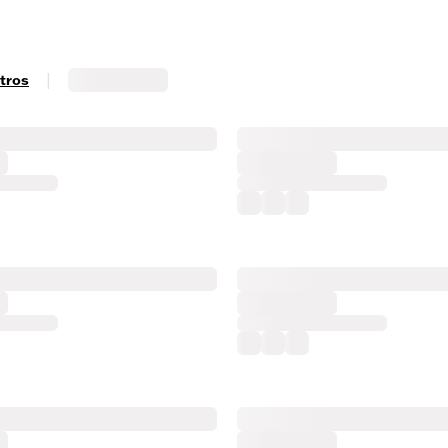
|
ltros