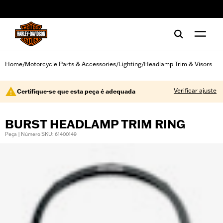
web accessibility
Home
Motorcycle Parts & Accessories
Lighting
Headlamp Trim & Visors
/
/
/
Verificar ajuste
Certifique-se que esta peça é adequada
BURST HEADLAMP TRIM RING
Peça | Número SKU: 61400149