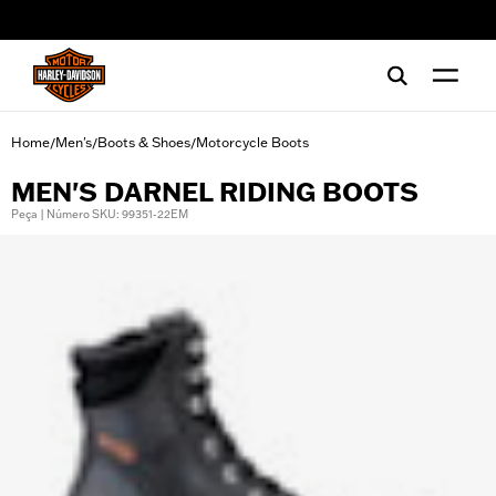
web accessibility
Home
Men's
Boots & Shoes
Motorcycle Boots
/
/
/
MEN'S DARNEL RIDING BOOTS
Peça | Número SKU: 99351-22EM