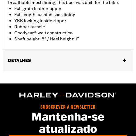
breathable mesh lining, this boot was built for the bike.
Full grain leather upper
Full length cushion sock lining
YKK locking inside zipper
Rubber outsole
Goodyear® welt construction
Shaft height: 8" / Heel height: 1"
DETALHES
Gender:
Men
Functional Features:
Welt Construction
WARRANTY:
Wolverine Worldwide Manufacturer Warranty – Go
to
www.h-d.com/warranty
for full details
Origin:
Imported
SUBSCREVER A NEWSLETTER
Dimension Description:
Shaft height: 8" / Heel height: 1"
Mantenha-se
atualizado