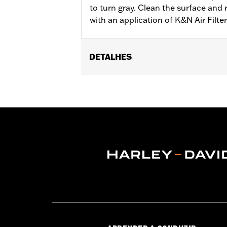
to turn gray. Clean the surface and 
with an application of K&N Air Filte
DETALHES
Sold In Units:
Each
In the Box:
1 aerosol can
Volume:
12 Ounce