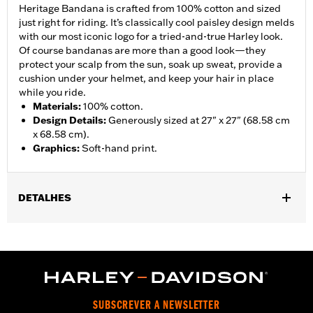
Heritage Bandana is crafted from 100% cotton and sized
just right for riding. It’s classically cool paisley design melds
with our most iconic logo for a tried-and-true Harley look.
Of course bandanas are more than a good look—they
protect your scalp from the sun, soak up sweat, provide a
cushion under your helmet, and keep your hair in place
while you ride.
Materials
:
100% cotton.
Design Details
:
Generously sized at 27" x 27" (68.58 cm
x 68.58 cm).
Graphics
:
Soft-hand print.
DETALHES
Gender:
Women
WARRANTY:
2 year limited warranty - Go to
www.h-
d.com/warranty
for full details
Origin:
Imported
SUBSCREVER A NEWSLETTER