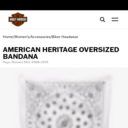
web accessibility
Home
Women's
Accessories
Biker Headwear
/
/
/
AMERICAN HERITAGE OVERSIZED
BANDANA
Peça | Número SKU: 97696-22VX