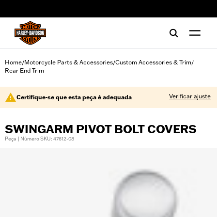
web accessibility
Home
Motorcycle Parts & Accessories
Custom Accessories & Trim
/
/
/
Rear End Trim
Verificar ajuste
Certifique-se que esta peça é adequada
SWINGARM PIVOT BOLT COVERS
Peça | Número SKU: 47612-08