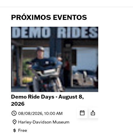
PRÓXIMOS EVENTOS
Demo Ride Days - August 8,
Sat
2026
8, 
08/08/2026, 10:00 AM
0
Harley-Davidson Museum
M
Free
F