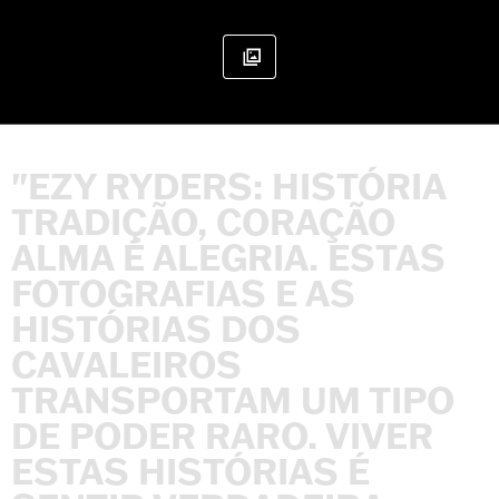
"EZY
RYDERS:
HISTÓRIA
TRADIÇÃO,
CORAÇÃO
ALMA
É
ALEGRIA.
ESTAS
FOTOGRAFIAS
E
AS
HISTÓRIAS
DOS
CAVALEIROS
TRANSPORTAM
UM
TIPO
DE
PODER
RARO.
VIVER
ESTAS
HISTÓRIAS
É