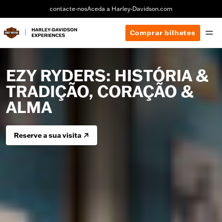
contacte-nos
Aceda a Harley-Davidson.com
Comprar bilhetes
EZY RYDERS: HISTÓRIA &
TRADIÇÃO, CORAÇÃO &
ALMA
Reserve a sua visita