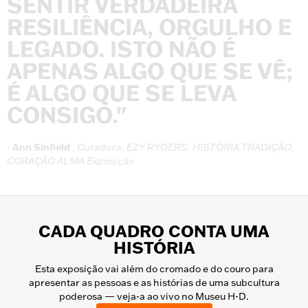
SENTIR
VERDADEIRA
RESILIÊNCIA,
ORGULHO
E
LEGADO.
ISTO
NÃO
É
APENAS
ALGO
QUE
SE
VÊ;
É
ALGO
QUE
SE
LEVA
CONSIGO."
-
Ann
Sinfield
,
Curadora,
EZY
RYDERS:
HISTÓRIA
TRADIÇÃO,
CORAÇÃO
ALMA
Exposição
CADA QUADRO CONTA UMA
HISTÓRIA
Esta exposição vai além do cromado e do couro para
apresentar as pessoas e as histórias de uma subcultura
poderosa — veja-a ao vivo no Museu H-D.