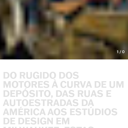
1
/
0
DO
RUGIDO
DOS
MOTORES
À
CURVA
DE
UM
DEPÓSITO,
DAS
RUAS
E
AUTOESTRADAS
DA
AMÉRICA
AOS
ESTÚDIOS
DE
DESIGN
EM