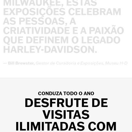
MILWAUKEE,
ESTAS
EXPOSIÇÕES
CELEBRAM
AS
PESSOAS,
A
CRIATIVIDADE
E
A
PAIXÃO
QUE
DEFINEM
O
LEGADO
HARLEY-DAVIDSON.
—
Bill
Brewster,
Gestor
de
Curadoria
e
Exposições,
Museu
H-D
CONDUZA TODO O ANO
DESFRUTE DE
VISITAS
ILIMITADAS COM