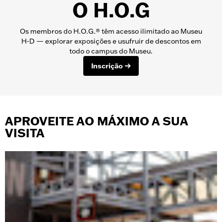
O H.O.G
Os membros do H.O.G.® têm acesso ilimitado ao Museu
H-D — explorar exposições e usufruir de descontos em
todo o campus do Museu.
Inscrição
APROVEITE AO MÁXIMO A SUA
VISITA