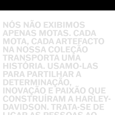
NÓS
NÃO
EXIBIMOS
APENAS
MOTAS.
CADA
MOTA,
CADA
ARTEFACTO
NA
NOSSA
COLEÇÃO
TRANSPORTA
UMA
HISTÓRIA.
USAMO-LAS
PARA
PARTILHAR
A
DETERMINAÇÃO,
INOVAÇÃO
E
PAIXÃO
QUE
CONSTRUÍRAM
A
HARLEY-
DAVIDSON.
TRATA-SE
DE