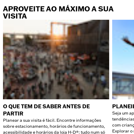
APROVEITE AO MÁXIMO A SUA
VISITA
O QUE TEM DE SABER ANTES DE
PLANEIE
PARTIR
Seja um ap
tendências
Planear a sua visita é fácil. Encontre informações
com crianç
sobre estacionamento, horários de funcionamento,
Explorar o
acessibilidade e horários da loja H-D®: tudo num só