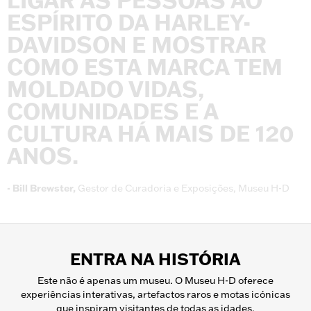
LIGAR
AS
PESSOAS
AO
ESPÍRITO
DA
HARLEY-
DAVIDSON
E
MOSTRAR
COMO
ESTA
MARCA
TEM
MOLDADO
VIDAS,
COMUNIDADES
E
A
CULTURA
HÁ
MAIS
DE
120
ANOS.
-
Bill
Brewster,
Gestor
de
Curadoria
e
Exposições,
Museu
H-D
ENTRA NA HISTÓRIA
Este não é apenas um museu. O Museu H-D oferece
experiências interativas, artefactos raros e motas icónicas
que inspiram visitantes de todas as idades.