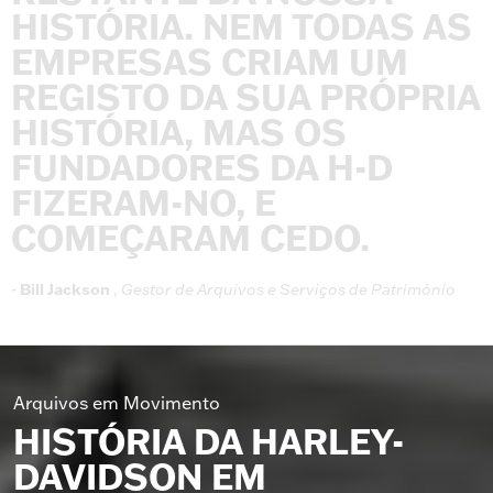
HISTÓRIA.
NEM
TODAS
AS
EMPRESAS
CRIAM
UM
REGISTO
DA
SUA
PRÓPRIA
HISTÓRIA,
MAS
OS
FUNDADORES
DA
H-D
FIZERAM-NO,
E
COMEÇARAM
CEDO.
-
Bill
Jackson
,
Gestor
de
Arquivos
e
Serviços
de
Património
Arquivos em Movimento
HISTÓRIA DA HARLEY-
DAVIDSON EM