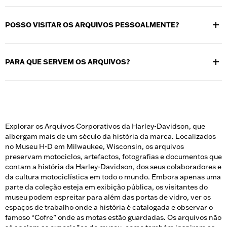
do
Museu Harley-Davidson no Google Arts and Culture
. Também
A documentação e os detalhes sobre os veículos de produção
pode ter um vislumbre da coleção reservando uma visita
Harley-Davidson são muito limitados ou inexistentes. Quaisquer
Beyond the Gate ou um Tour VIP.
POSSO VISITAR OS ARQUIVOS PESSOALMENTE?
dúvidas que possa ter sobre a sua mota podem ser esclarecidas
contactando o Serviço de Apoio ao Cliente Harley-Davidson
Embora os Arquivos não estejam abertos ao público, os
através do número (800) 258-2464 ou (414) 343-4056.
visitantes do Museu Harley-Davidson podem ver alguns dos
PARA QUE SERVEM OS ARQUIVOS?
espaços de trabalho de arquivo enquanto exploram o museu. Os
visitantes podem reservar uma visita Beyond the Gate ou uma
Além de apoiar as exposições e experiências do Museu H-D, a
visita VIP para conhecer os bastidores.
equipa dos Arquivos Harley-Davidson recolhe, documenta e
preserva a história da Harley-Davidson. Os arquivos são um
recurso para a Harley-Davidson Motor Company e um
repositório para salvaguardar o património da empresa. Os
Explorar os Arquivos Corporativos da Harley-Davidson, que
arquivistas trabalham para manter e expandir esta vasta
albergam mais de um século da história da marca. Localizados
coleção, de modo a torná-la acessível e útil para a empresa —
no Museu H-D em Milwaukee, Wisconsin, os arquivos
assim como apreciada pelos visitantes do museu — agora e no
preservam motociclos, artefactos, fotografias e documentos que
futuro.
contam a história da Harley-Davidson, dos seus colaboradores e
da cultura motociclística em todo o mundo. Embora apenas uma
parte da coleção esteja em exibição pública, os visitantes do
museu podem espreitar para além das portas de vidro, ver os
espaços de trabalho onde a história é catalogada e observar o
famoso “Cofre” onde as motas estão guardadas. Os arquivos não