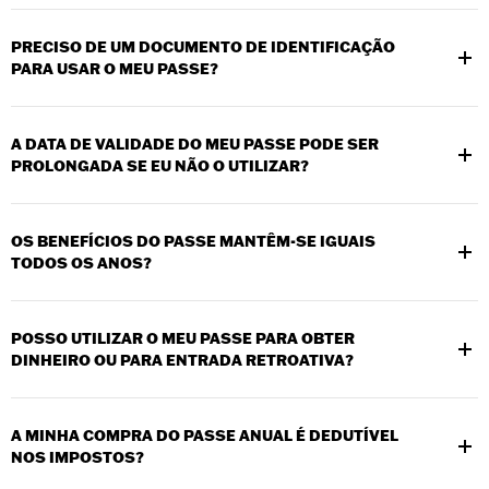
Não, os Passes Anuais não são reembolsáveis nem transferíveis.
PRECISO DE UM DOCUMENTO DE IDENTIFICAÇÃO
PARA USAR O MEU PASSE?
Sim, pode ser necessário apresentar um documento de
identificação com fotografia válido.
A DATA DE VALIDADE DO MEU PASSE PODE SER
PROLONGADA SE EU NÃO O UTILIZAR?
Não, os passes expiram 12 meses após a compra ou ativação,
mesmo que não sejam utilizados.
OS BENEFÍCIOS DO PASSE MANTÊM-SE IGUAIS
TODOS OS ANOS?
Os benefícios podem mudar de ano para ano. Vamos atualizar o
site com os benefícios do passe anual do Museu H-D.
POSSO UTILIZAR O MEU PASSE PARA OBTER
DINHEIRO OU PARA ENTRADA RETROATIVA?
Não, os passes não podem ser trocados por dinheiro nem
utilizados para visitas anteriores.
A MINHA COMPRA DO PASSE ANUAL É DEDUTÍVEL
NOS IMPOSTOS?