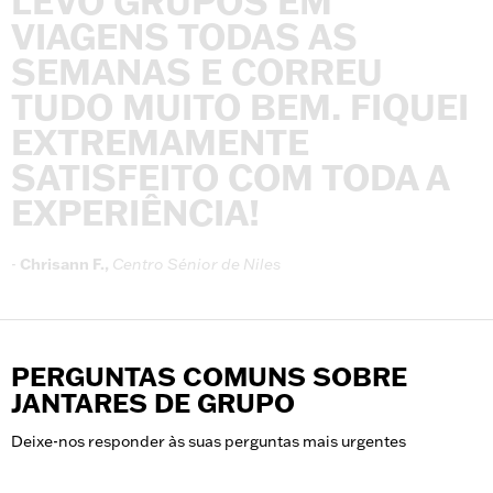
LEVO
GRUPOS
EM
VIAGENS
TODAS
AS
SEMANAS
E
CORREU
TUDO
MUITO
BEM.
FIQUEI
EXTREMAMENTE
SATISFEITO
COM
TODA
A
EXPERIÊNCIA!
-
Chrisann
F.,
Centro
Sénior
de
Niles
PERGUNTAS COMUNS SOBRE
JANTARES DE GRUPO
Deixe-nos responder às suas perguntas mais urgentes