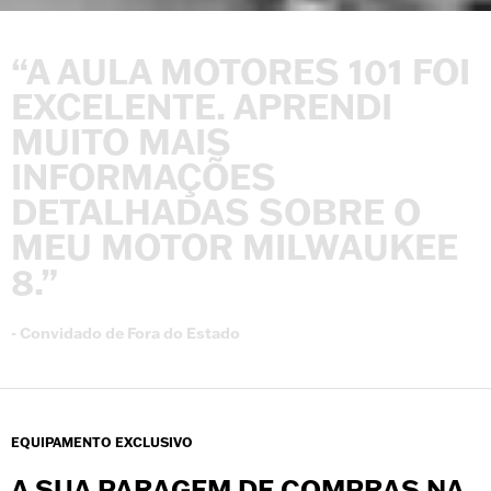
“A
AULA
MOTORES
101
FOI
EXCELENTE.
APRENDI
MUITO
MAIS
INFORMAÇÕES
DETALHADAS
SOBRE
O
MEU
MOTOR
MILWAUKEE
8.”
-
Convidado
de
Fora
do
Estado
EQUIPAMENTO EXCLUSIVO
A SUA PARAGEM DE COMPRAS NA