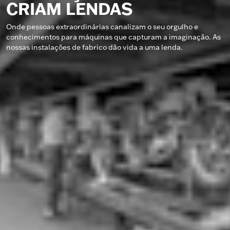
CRIAM LENDAS
Onde pessoas extraordinárias canalizam o seu orgulho e
conhecimentos para máquinas que capturam a imaginação. As
nossas instalações de fabrico dão vida a uma lenda.