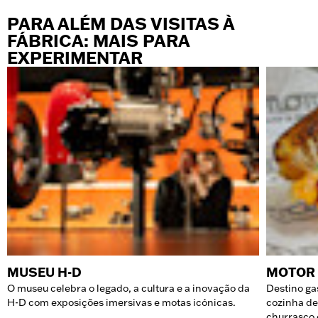
PARA ALÉM DAS VISITAS À
FÁBRICA: MAIS PARA
EXPERIMENTAR
MUSEU H-D
MOTOR 
O museu celebra o legado, a cultura e a inovação da
Destino ga
H-D com exposições imersivas e motas icónicas.
cozinha de
churrasco