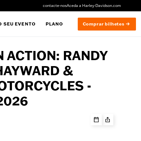
contacte-nos
Aceda a Harley-Davidson.com
O SEU EVENTO
PLANO
Comprar bilhetes
N ACTION: RANDY
 HAYWARD &
OTORCYCLES -
2026