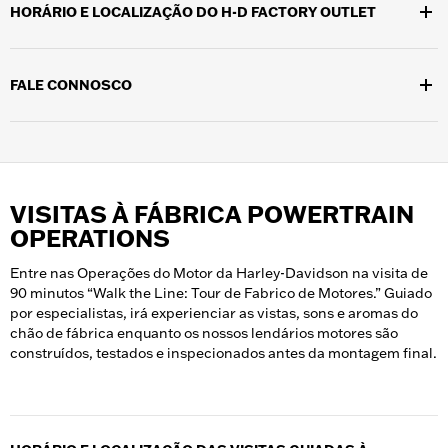
HORÁRIO E LOCALIZAÇÃO DO H-D FACTORY OUTLET
Localizada no campus do Museu H-D, em 401 W. Canal St.,
Milwaukee, WI 53203, a H-D Factory Outlet está aberta
FALE CONNOSCO
diariamente das 10h30 às 17h30.
Por favor, ligue para o (414) 287-2770 para falar com um
membro da equipa de loja durante o horário de funcionamento.
Siga @hdmuseum no
Facebook
e no
Instagram
para receber
atualizações sobre vendas e promoções do H-D Factory Outlet.
VISITAS À FÁBRICA POWERTRAIN
OPERATIONS
Entre nas Operações do Motor da Harley-Davidson na visita de
90 minutos “Walk the Line: Tour de Fabrico de Motores.” Guiado
por especialistas, irá experienciar as vistas, sons e aromas do
chão de fábrica enquanto os nossos lendários motores são
construídos, testados e inspecionados antes da montagem final.