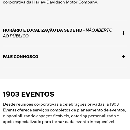
corporativa da Harley-Davidson Motor Company.
HORÁRIO E LOCALIZAÇÃO DA SEDE HD -
NÃO ABERTO
AO PÚBLICO
Localizado no campus corporativo da Harley-Davidson em 3700
W. Juneau Ave., Milwaukee, WI 53208, o edifício não está aberto
FALE CONNOSCO
ao público, exceto durante visitas guiadas em eventos especiais.
Por favor, ligue para o (414) 343-7027 para falar com um
membro da equipa H-D durante o horário de expediente, de
segunda a sexta-feira, das 8h00 às 16h30. Siga
@harleydavidson no
Facebook
e no
Instagram
para todas as
novidades sobre a H-D.
1903 EVENTOS
Desde reuniões corporativas a celebrações privadas, a 1903
Events oferece serviços completos de planeamento de eventos,
disponibilizando espaços flexíveis, catering personalizado e
apoio especializado para tornar cada evento inesquecível.