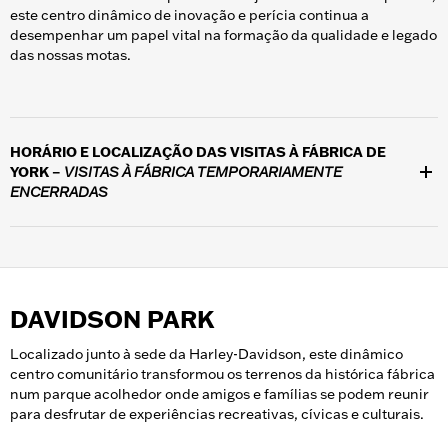
este centro dinâmico de inovação e perícia continua a
desempenhar um papel vital na formação da qualidade e legado
das nossas motas.
HORÁRIO E LOCALIZAÇÃO DAS VISITAS À FÁBRICA DE
YORK –
VISITAS À FÁBRICA TEMPORARIAMENTE
ENCERRADAS
Localizado em 1425 Eden Road, York, PA, 17402. As visitas
públicas à fábrica estão temporariamente encerradas.
DAVIDSON PARK
Localizado junto à sede da Harley-Davidson, este dinâmico
centro comunitário transformou os terrenos da histórica fábrica
num parque acolhedor onde amigos e famílias se podem reunir
para desfrutar de experiências recreativas, cívicas e culturais.