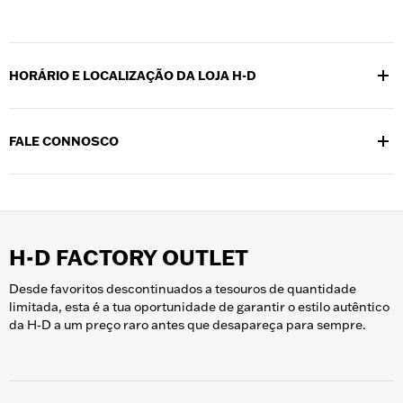
HORÁRIO E LOCALIZAÇÃO DA LOJA H-D
Localizada no campus do Museu H-D, em 400 W. Canal St.,
Milwaukee, WI 53203, a H-D Shop está aberta diariamente das
FALE CONNOSCO
10h30 às 17h30.
Por favor, ligue para o (414) 287-2770 para falar com um
membro da equipa de loja durante o horário de funcionamento.
Siga @hdmuseum no
Facebook
e no
Instagram
para receber
atualizações sobre novos produtos e coleções na H-D Shop.
H-D FACTORY OUTLET
Desde favoritos descontinuados a tesouros de quantidade
limitada, esta é a tua oportunidade de garantir o estilo autêntico
da H‑D a um preço raro antes que desapareça para sempre.