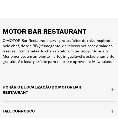
bilhetes para visitas guiadas
com antecedência para garantir o
Se vai trazer um grupo de 10 ou mais pessoas ao Museu H-D,
seu lugar.
deixe-nos ajudar com
a planear a visita do seu grupo
. Ligue (414)
287-2799 ou envie email para u
groups@h-dmuseum.com
/u
MOTOR BAR RESTAURANT
O MOTOR Bar Restaurant serve pratos feitos de raiz, inspirados
pelo chef, desde BBQ fumegante, deliciosos petiscos e saladas
frescas. Com janelas do chão ao teto, um terraço junto ao rio
Menomonee, um ambiente Harley inigualável e estacionamento
gratuito, é o local perfeito para relaxar e aproveitar Milwaukee.
HORÁRIO E LOCALIZAÇÃO DO MOTOR BAR
RESTAURANT
Localizado no campus do Museu H-D, em 401 W. Canal St.,
Milwaukee, WI 53203, o MOTOR Bar Restaurant está aberto
FALE CONNOSCO
diariamente das 11h00 às 20h00. (domingo a quarta-feira) e das
11h00 às 21h00. (De quinta-feira a sábado). Desfrute de