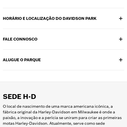
HORÁRIO E LOCALIZAÇÃO DO DAVIDSON PARK
Localizado na Sede Corporativa da Harley-Davidson em 3725
W. Juneau Ave., Milwaukee, WI 53208. O parque está aberto
FALE CONNOSCO
diariamente das 7h às 21h, salvo indicação em contrário.
Por favor, entre em contacto com a equipa do Davidson Park
enviando emails para
davidsonpark@harley-davidson.com
.
ALUGUE O PARQUE
Siga @davidsonparkmke no
Facebook
e no
Instagram
para as
últimas novidades do parque e informações sobre os próximos
Para quem estiver interessado em alugar o Davidson Park, por
eventos no Davidson Park.
favor contacte
davidsonpark@harley-davidson.com
ou envie
um pedido através do
website.
SEDE H-D
O local de nascimento de uma marca americana icónica, a
fábrica original da Harley-Davidson em Milwaukee é onde a
paixão, a inovação e a perícia se uniram para criar as primeiras
motas Harley-Davidson. Atualmente, serve como sede