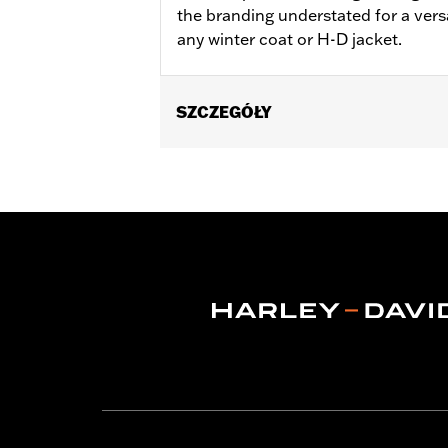
the branding understated for a versa
any winter coat or H-D jacket.
SZCZEGÓŁY
Gender:
Women
WARRANTY:
2 year limited warranty 
Origin:
Imported