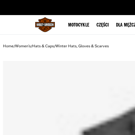
web accessibility
MOTOCYKLE
CZĘŚCI
DLA MĘŻC
Home
Women's
Hats & Caps
Winter Hats, Gloves & Scarves
/
/
/