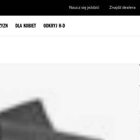
Naucz się jeździć
Znajdź dealera
ZYZN
DLA KOBIET
ODKRYJ H-D