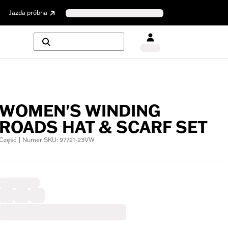
Jazda próbna
WOMEN'S WINDING
ROADS HAT & SCARF SET
Część | Numer SKU: 97721-23VW