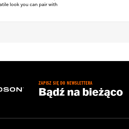
tile look you can pair with
- Go to
www.h-d.com/warranty
for full details
ZAPISZ SIĘ DO NEWSLETTERA
Bądź na bieżąco